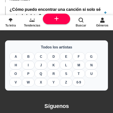
¿Cómo puedo encontrar una canción si solo sé
parte de la letra?
Tu letra
Tendencias
Buscar
Géneros
Todos los artistas
A
B
C
D
E
F
G
H
I
J
K
L
M
N
O
P
Q
R
S
T
U
V
W
X
Y
Z
0-9
Síguenos