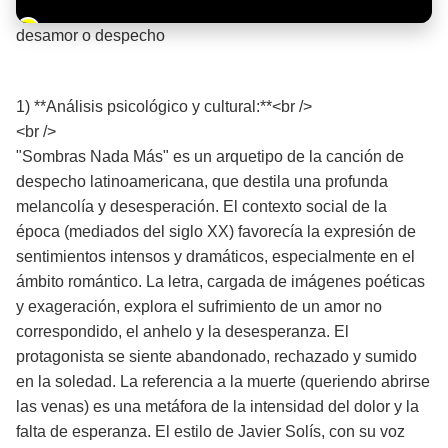
Barra de progreso de la reproducción
desamor o despecho
¡Significado de la letra de la canción! 💔
1) **Análisis psicológico y cultural:**<br />
<br />
"Sombras Nada Más" es un arquetipo de la canción de
despecho latinoamericana, que destila una profunda
melancolía y desesperación. El contexto social de la
época (mediados del siglo XX) favorecía la expresión de
sentimientos intensos y dramáticos, especialmente en el
ámbito romántico. La letra, cargada de imágenes poéticas
y exageración, explora el sufrimiento de un amor no
correspondido, el anhelo y la desesperanza. El
protagonista se siente abandonado, rechazado y sumido
en la soledad. La referencia a la muerte (queriendo abrirse
las venas) es una metáfora de la intensidad del dolor y la
falta de esperanza. El estilo de Javier Solís, con su voz