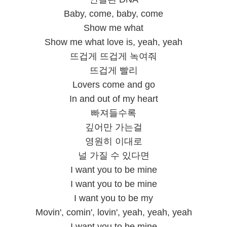
Baby, come, baby, come
Show me what
Show me what love is, yeah, yeah
뜨겁게 뜨겁게 녹여줘
뜨겁게 빨리
Lovers come and go
In and out of my heart
빠져들수록
깊어만 가는걸
영원히 이대로
널 가질 수 있다면
I want you to be mine
I want you to be mine
I want you to be my
Movin', comin', lovin', yeah, yeah, yeah
I want you to be mine