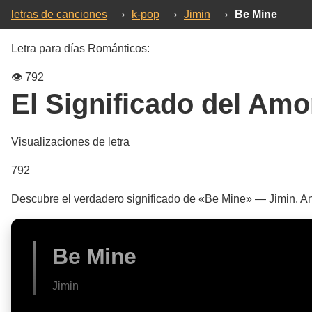
letras de canciones
›
k-pop
›
Jimin
›
Be Mine
Letra para días Románticos:
👁️
792
El Significado del Amo
Visualizaciones de letra
792
Descubre el verdadero significado de «Be Mine» — Jimin. An
Be Mine
Jimin