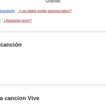
Gracias
Napoleón
·
¿Los datos están equivocados?
n
·
¿Reportar error?
 canción
la cancion
Vive