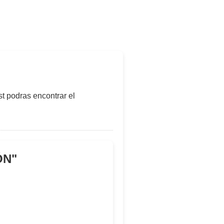
t podras encontrar el
ÓN
"