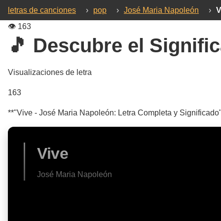
letras de canciones
›
pop
›
José Maria Napoleón
›
V
👁️
163
🎵 Descubre el Signific
Visualizaciones de letra
163
**"Vive - José Maria Napoleón: Letra Completa y Significado"
Vive
José Maria Napoleón