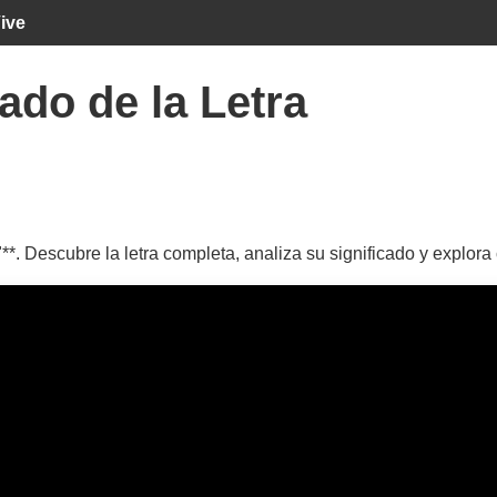
ive
ado de la Letra
**. Descubre la letra completa, analiza su significado y explora