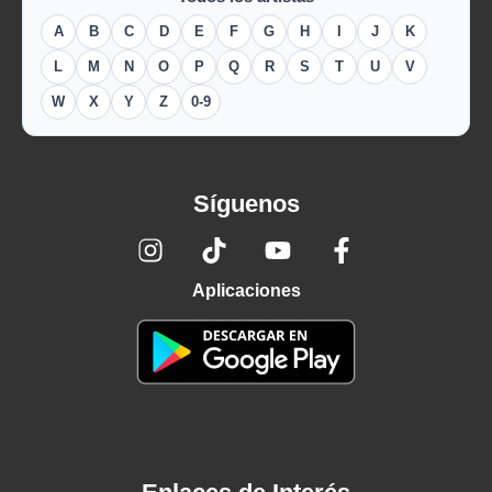
A
B
C
D
E
F
G
H
I
J
K
L
M
N
O
P
Q
R
S
T
U
V
W
X
Y
Z
0-9
Síguenos
Aplicaciones