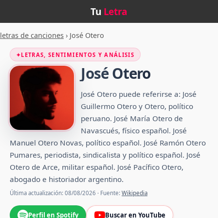
Tu
Letra
letras de canciones
›
José Otero
✦
LETRAS, SENTIMIENTOS Y ANÁLISIS
José Otero
José Otero puede referirse a: José
Guillermo Otero y Otero, político
peruano. José María Otero de
Navascués, físico español. José
Manuel Otero Novas, político español. José Ramón Otero
Pumares, periodista, sindicalista y político español. José
Otero de Arce, militar español. José Pacífico Otero,
abogado e historiador argentino.
Última actualización: 08/08/2026 · Fuente:
Wikipedia
Perfil en Spotify
Buscar en YouTube