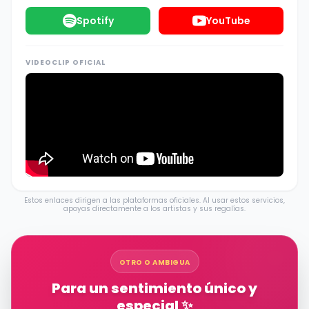
Spotify
YouTube
VIDEOCLIP OFICIAL
Estos enlaces dirigen a las plataformas oficiales. Al usar estos servicios,
apoyas directamente a los artistas y sus regalías.
OTRO O AMBIGUA
Para un sentimiento único y
especial ✨