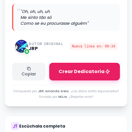
"
"Oh, oh, uh, uh
Me sinto tão só
Como se eu procurasse alguém"
AUTOR ORIGINAL
Nueva línea en:
00:34
JRP
Crear Dedicatoria
Copiar
Compuesta por
JRP, Amanda Areia
·
¿Los datos están equivocados?
Enviada por
Mú.ia
·
¿Reportar error?
Escúchala completa