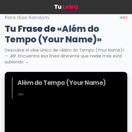
Tu
Letra
Para días Random:
👁️
82
Tu Frase de
«Além do
Tempo (Your Name)»
Descubre el vibe único de «Além do Tempo (Your Name)»
— JRP. Encuentra esa línea diferente que nadie más está
subiendo →
Além do Tempo (Your Name)
JRP