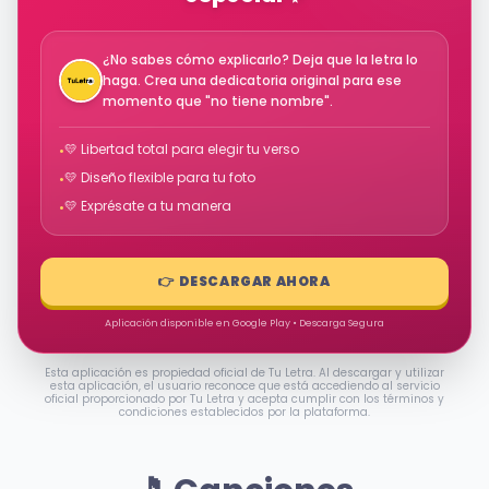
¿No sabes cómo explicarlo? Deja que la letra lo
haga. Crea una dedicatoria original para ese
momento que "no tiene nombre".
💛 Libertad total para elegir tu verso
•
💛 Diseño flexible para tu foto
•
💛 Exprésate a tu manera
•
👉 DESCARGAR AHORA
Aplicación disponible en Google Play • Descarga Segura
Esta aplicación es propiedad oficial de Tu Letra. Al descargar y utilizar
esta aplicación, el usuario reconoce que está accediendo al servicio
oficial proporcionado por Tu Letra y acepta cumplir con los términos y
condiciones establecidos por la plataforma.