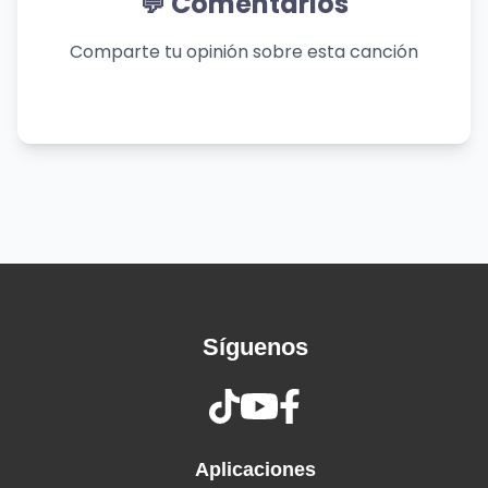
💬 Comentarios
Essa conversa no meu celular
Será que isso é amor?
Comparte tu opinión sobre esta canción
Será que o universo é capaz
De mudar toda física que eu aprendi
Ou será uma falha no tempo
Que o amor percebeu e veio corrigir?
O mundo não para, o tempo não volta
Mas isso não foi o que eu vi
É que o nosso amor foi tão forte
Que deu um jeito de te trazer aqui
Nem épocas, nem datas conseguiram evitar
Já estava escrito a gente se amar
Síguenos
Não importa o tempo, não importa o lugar
Mesmo sem lembrar seu nome
Eu fui correndo pra te encontrar
Dane-se, a lógica não vai explicar
O amor transcende o tempo, o espaço e o
Aplicaciones