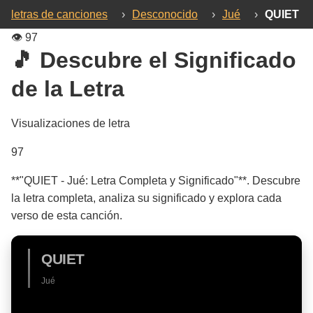
letras de canciones
›
Desconocido
›
Jué
›
QUIET
👁️
97
🎵 Descubre el Significado
de la Letra
Visualizaciones de letra
97
**"QUIET - Jué: Letra Completa y Significado"**. Descubre
la letra completa, analiza su significado y explora cada
verso de esta canción.
QUIET
Jué