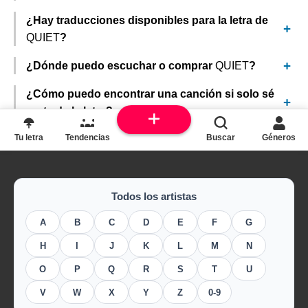
¿Hay traducciones disponibles para la letra de
QUIET
?
¿Dónde puedo escuchar o comprar
QUIET
?
¿Cómo puedo encontrar una canción si solo sé
parte de la letra?
Tu letra
Tendencias
Buscar
Géneros
Todos los artistas
A
B
C
D
E
F
G
H
I
J
K
L
M
N
O
P
Q
R
S
T
U
V
W
X
Y
Z
0-9