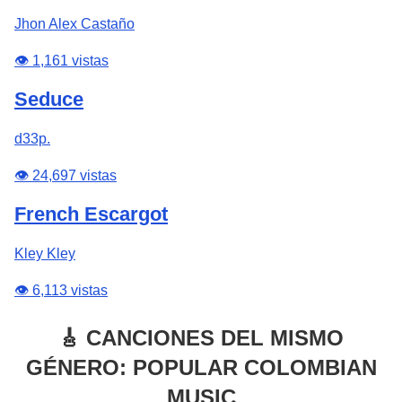
Jhon Alex Castaño
👁️ 1,161 vistas
Seduce
d33p.
👁️ 24,697 vistas
French Escargot
Kley Kley
👁️ 6,113 vistas
🎸 CANCIONES DEL MISMO
GÉNERO: POPULAR COLOMBIAN
MUSIC