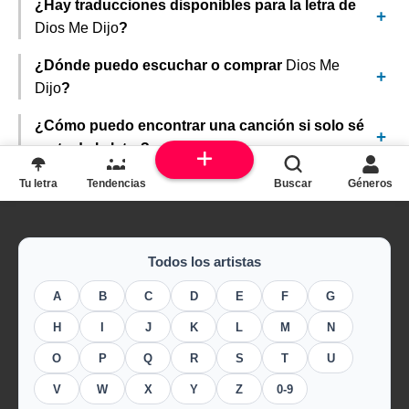
¿Hay traducciones disponibles para la letra de
Dios Me Dijo
?
¿Dónde puedo escuchar o comprar
Dios Me
Dijo
?
¿Cómo puedo encontrar una canción si solo sé
parte de la letra?
Tu letra
Tendencias
Buscar
Géneros
Todos los artistas
A
B
C
D
E
F
G
H
I
J
K
L
M
N
O
P
Q
R
S
T
U
V
W
X
Y
Z
0-9