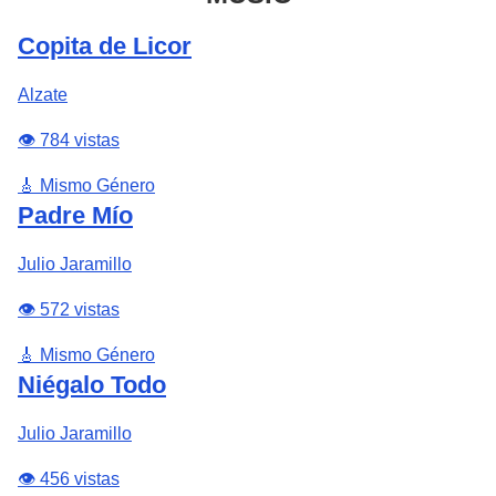
Copita de Licor
Alzate
👁️ 784 vistas
🎸 Mismo Género
Padre Mío
Julio Jaramillo
👁️ 572 vistas
🎸 Mismo Género
Niégalo Todo
Julio Jaramillo
👁️ 456 vistas