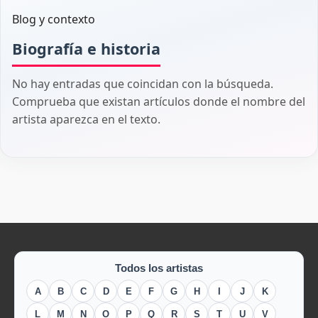
Blog y contexto
Biografía e historia
No hay entradas que coincidan con la búsqueda.
Comprueba que existan artículos donde el nombre del
artista aparezca en el texto.
Todos los artistas
A
B
C
D
E
F
G
H
I
J
K
L
M
N
O
P
Q
R
S
T
U
V