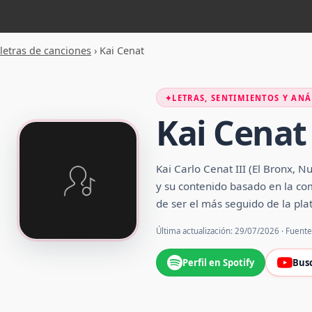
letras de canciones
›
Kai Cenat
✦
LETRAS, SENTIMIENTOS Y ANÁ
Kai Cenat
Kai Carlo Cenat III (El Bronx, 
y su contenido basado en la co
de ser el más seguido de la pla
Última actualización: 29/07/2026 · Fuent
Perfil en Spotify
Bus