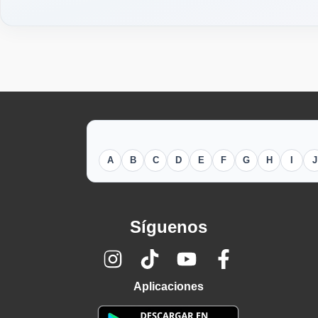
A
B
C
D
E
F
G
H
I
J
Síguenos
Aplicaciones