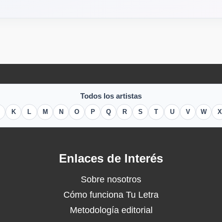
Todos los artistas
K
L
M
N
O
P
Q
R
S
T
U
V
W
X
Enlaces de Interés
Sobre nosotros
Cómo funciona Tu Letra
Metodología editorial