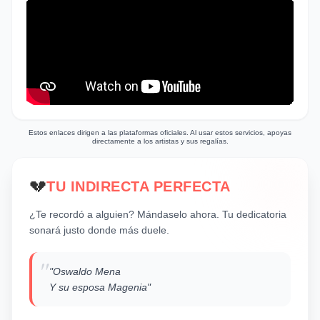
sentimental, elementos que acentúan la
sensación de pérdida y la necesidad de
reconciliación.
Estos enlaces dirigen a las plataformas oficiales. Al usar estos servicios, apoyas
directamente a los artistas y sus regalías.
💔
TU INDIRECTA PERFECTA
¿Te recordó a alguien? Mándaselo ahora. Tu dedicatoria
sonará justo donde más duele.
"
"Oswaldo Mena
Y su esposa Magenia"