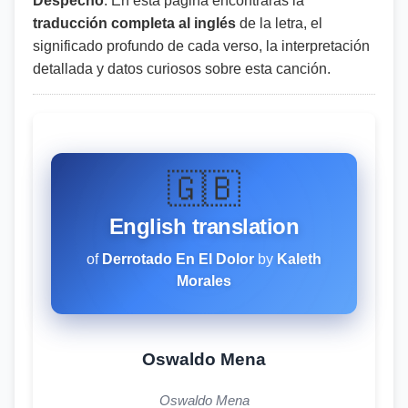
Despecho
. En esta página encontrarás la
traducción completa al inglés
de la letra, el
significado profundo de cada verso, la interpretación
detallada y datos curiosos sobre esta canción.
🇬🇧
English translation
of
Derrotado En El Dolor
by
Kaleth
Morales
Oswaldo Mena
Oswaldo Mena