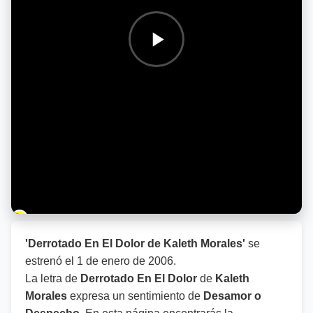
Barra de progreso de la reproducción
'Derrotado En El Dolor de Kaleth Morales'
se
estrenó el
1 de enero de 2006
.
La letra de
Derrotado En El Dolor
de
Kaleth
Morales
expresa un sentimiento de
Desamor o