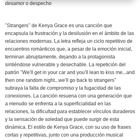
Barra de progreso de la reproducción
desamor o despecho
¡Significado de la letra de la canción! 💔
"Strangers" de Kenya Grace es una canción que
encapsula la frustración y la desilusión en el ámbito de las
relaciones modernas. La letra refleja un ciclo repetitivo de
encuentros románticos que, a pesar de la emoción inicial,
terminan abruptamente, dejando a la protagonista
sintiéndose vulnerable y desechable. La repetición del
patrón "We'll get in your car and you'll lean to kiss me...and
then one random night...we'll go back to strangers"
subraya la falta de compromiso y la fugacidad de las
conexiones. La canción resuena con una generación que
a menudo se enfrenta a la superficialidad en las
relaciones, la dificultad para establecer vínculos duraderos
y la sensación de soledad que puede surgir de esta
dinámica. El estilo de Kenya Grace, con su uso de frases
cortas y repetitivas, junto con una producción musical