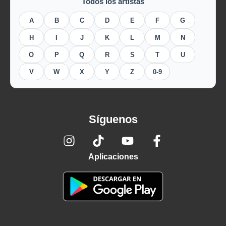
Todos los artistas
A
B
C
D
E
F
G
H
I
J
K
L
M
N
O
P
Q
R
S
T
U
V
W
X
Y
Z
0-9
Síguenos
Aplicaciones