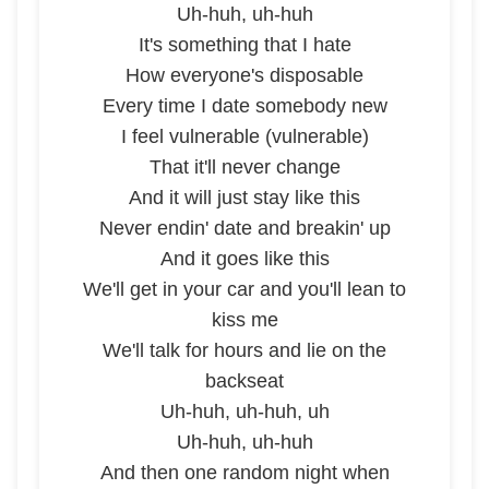
Uh-huh, uh-huh
It's something that I hate
How evеryone's disposable
Every timе I date somebody new
I feel vulnerable (vulnerable)
That it'll never change
And it will just stay like this
Never endin' date and breakin' up
And it goes like this
We'll get in your car and you'll lean to
kiss me
We'll talk for hours and lie on the
backseat
Uh-huh, uh-huh, uh
Uh-huh, uh-huh
And then one random night when