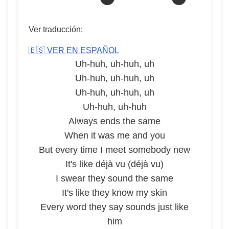
Ver traducción:
🇪🇸 VER EN ESPAÑOL
Uh-huh, uh-huh, uh
Uh-huh, uh-huh, uh
Uh-huh, uh-huh, uh
Uh-huh, uh-huh
Always ends the same
When it was me and you
But every time I meet somebody new
It's like déjà vu (déjà vu)
I swear they sound the same
It's like they know my skin
Every word they say sounds just like
him