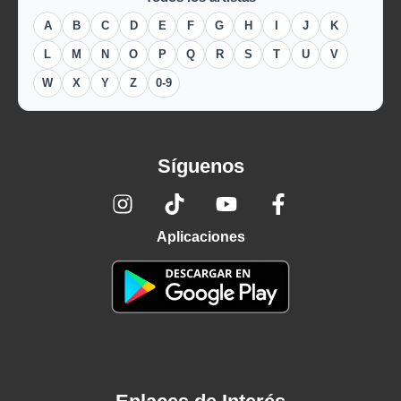
A
B
C
D
E
F
G
H
I
J
K
L
M
N
O
P
Q
R
S
T
U
V
W
X
Y
Z
0-9
Síguenos
Aplicaciones