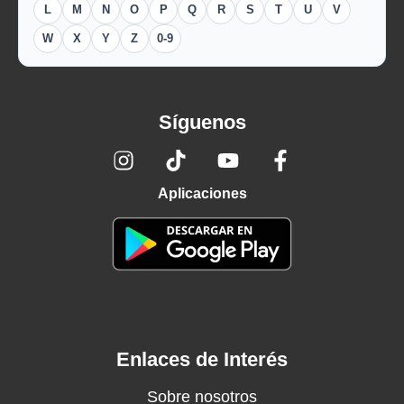
L
M
N
O
P
Q
R
S
T
U
V
W
X
Y
Z
0-9
Síguenos
Aplicaciones
Enlaces de Interés
Sobre nosotros