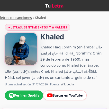
Tu
Letra
letras de canciones
›
Khaled
✦
LETRAS, SENTIMIENTOS Y ANÁLISIS
Khaled
Khaled Hadj Ibrahim (en árabe: خالد
حاج إبراهيم‎ Ḥālid Ḥājj ʾIbrāhīm; Orán,
29 de febrero de 1960), más
conocido como Khaled (del árabe:
خالد [ˈxaːləd/]), antes Cheb Khaled (الشاب خالد aš-Šābb
Ḥālid, «el joven Jaled») es un cantante argelino de raï.
Última actualización: 31/07/2026 · Fuente:
Wikipedia
Perfil en Spotify
Buscar en YouTube