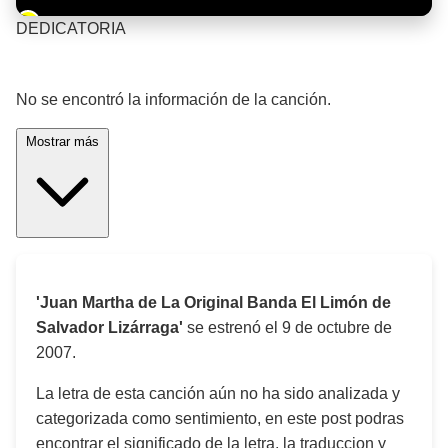
Barra de progreso de la reproducción
DEDICATORIA
¡Significado de la letra de la canción! 🎵
No se encontró la información de la canción.
Mostrar más
'Juan Martha de La Original Banda El Limón de
Salvador Lizárraga'
se estrenó el
9 de octubre de
2007
.
La letra de esta canción aún no ha sido analizada y
categorizada como sentimiento, en este post podras
encontrar el significado de la letra, la traduccion y