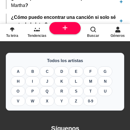
Martha
?
¿Cómo puedo encontrar una canción si solo sé
parte de la letra?
Tu letra
Tendencias
Buscar
Géneros
Todos los artistas
A
B
C
D
E
F
G
H
I
J
K
L
M
N
O
P
Q
R
S
T
U
V
W
X
Y
Z
0-9
Síguenos