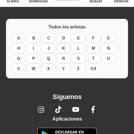
Tu letra
Tendencias
Buscar
Géneros
Todos los artistas
A
B
C
D
E
F
G
H
I
J
K
L
M
N
O
P
Q
R
S
T
U
V
W
X
Y
Z
0-9
Síguenos
Aplicaciones