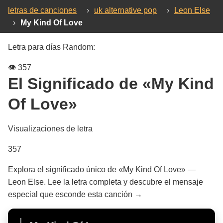
letras de canciones
›
uk alternative pop
›
Leon Else
›
My Kind Of Love
Letra para días Random:
👁️
357
El Significado de
«My Kind
Of Love»
Visualizaciones de letra
357
Explora el significado único de «My Kind Of Love» —
Leon Else. Lee la letra completa y descubre el mensaje
especial que esconde esta canción →