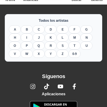
Tu letra
Tendencias
Buscar
Géneros
Todos los artistas
A
B
C
D
E
F
G
H
I
J
K
L
M
N
O
P
Q
R
S
T
U
V
W
X
Y
Z
0-9
Síguenos
Aplicaciones