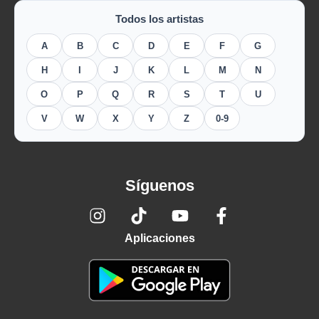
Todos los artistas
A
B
C
D
E
F
G
H
I
J
K
L
M
N
O
P
Q
R
S
T
U
V
W
X
Y
Z
0-9
Síguenos
Aplicaciones