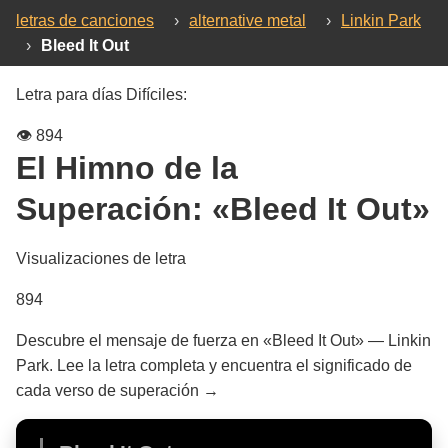
letras de canciones
›
alternative metal
›
Linkin Park
›
Bleed It Out
Letra para días Difíciles:
👁️
894
El Himno de la
Superación:
«Bleed It Out»
Visualizaciones de letra
894
Descubre el mensaje de fuerza en «Bleed It Out» — Linkin
Park. Lee la letra completa y encuentra el significado de
cada verso de superación →