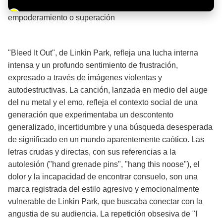
Barra de progreso de la reproducción
empoderamiento o superación
¡Significado de la letra de la canción! 💪
"Bleed It Out", de Linkin Park, refleja una lucha interna
intensa y un profundo sentimiento de frustración,
expresado a través de imágenes violentas y
autodestructivas. La canción, lanzada en medio del auge
del nu metal y el emo, refleja el contexto social de una
generación que experimentaba un descontento
generalizado, incertidumbre y una búsqueda desesperada
de significado en un mundo aparentemente caótico. Las
letras crudas y directas, con sus referencias a la
autolesión ("hand grenade pins", "hang this noose"), el
dolor y la incapacidad de encontrar consuelo, son una
marca registrada del estilo agresivo y emocionalmente
vulnerable de Linkin Park, que buscaba conectar con la
angustia de su audiencia. La repetición obsesiva de "I