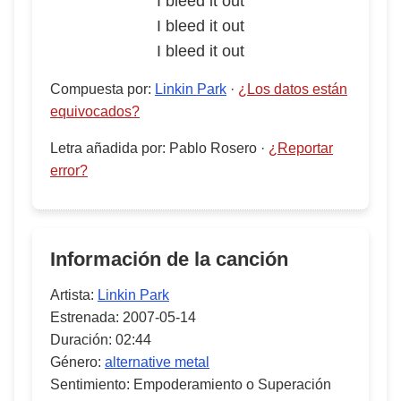
I bleed it out
I bleed it out
I bleed it out
Compuesta por
:
Linkin Park
·
¿Los datos están
equivocados?
Letra añadida por
:
Pablo Rosero
·
¿Reportar
error?
Información de la canción
Artista:
Linkin Park
Estrenada:
2007-05-14
Duración:
02:44
Género:
alternative metal
Sentimiento:
Empoderamiento o Superación