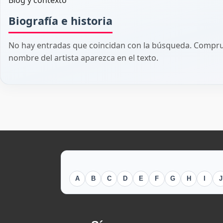
Blog y contexto
Biografía e historia
No hay entradas que coincidan con la búsqueda. Comprue
nombre del artista aparezca en el texto.
A
B
C
D
E
F
G
H
I
J