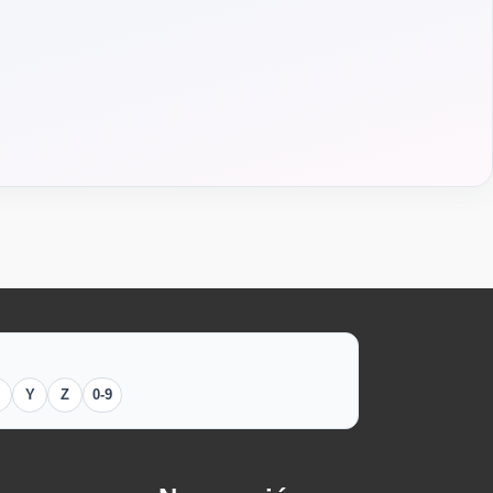
Y
Z
0-9