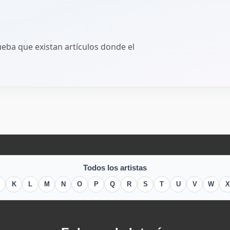
ba que existan artículos donde el
Todos los artistas
K
L
M
N
O
P
Q
R
S
T
U
V
W
X