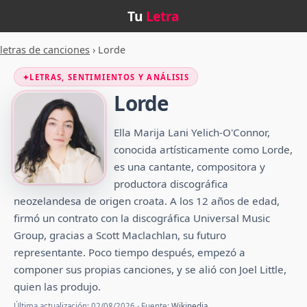
Tu
Letra
letras de canciones
›
Lorde
✦
LETRAS, SENTIMIENTOS Y ANÁLISIS
Lorde
Ella Marija Lani Yelich-O'Connor,
conocida artísticamente como Lorde,
es una cantante, compositora y
productora discográfica
neozelandesa de origen croata. A los 12 años de edad,
firmó un contrato con la discográfica Universal Music
Group, gracias a Scott Maclachlan, su futuro
representante. Poco tiempo después, empezó a
componer sus propias canciones, y se alió con Joel Little,
quien las produjo.
Última actualización: 02/08/2026 · Fuente:
Wikipedia