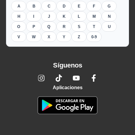
A
B
C
D
E
F
G
H
I
J
K
L
M
N
O
P
Q
R
S
T
U
V
W
X
Y
Z
0-9
Síguenos
Aplicaciones