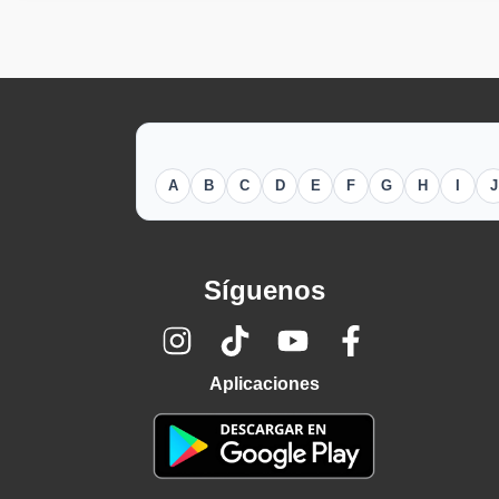
A
B
C
D
E
F
G
H
I
J
Síguenos
Aplicaciones