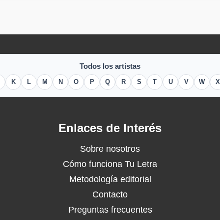
Todos los artistas
K
L
M
N
O
P
Q
R
S
T
U
V
W
X
Enlaces de Interés
Sobre nosotros
Cómo funciona Tu Letra
Metodología editorial
Contacto
Preguntas frecuentes