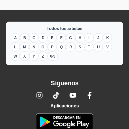
Todos los artistas
A
B
C
D
E
F
G
H
I
J
K
L
M
N
O
P
Q
R
S
T
U
V
W
X
Y
Z
0-9
Síguenos
Aplicaciones