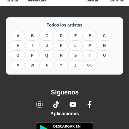
Tu letra
Tendencias
Buscar
Géneros
Todos los artistas
A
B
C
D
E
F
G
H
I
J
K
L
M
N
O
P
Q
R
S
T
U
V
W
X
Y
Z
0-9
Síguenos
Aplicaciones