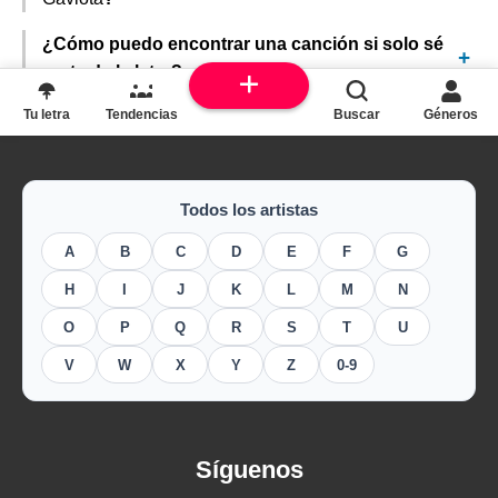
¿Cómo puedo encontrar una canción si solo sé
parte de la letra?
Tu letra
Tendencias
Buscar
Géneros
Todos los artistas
A
B
C
D
E
F
G
H
I
J
K
L
M
N
O
P
Q
R
S
T
U
V
W
X
Y
Z
0-9
Síguenos