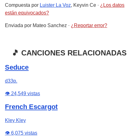
Compuesta por
Luister La Voz
, Keyvin Ce
·
¿Los datos
están equivocados?
Enviada por
Mateo Sanchez
·
¿Reportar error?
🎵 CANCIONES RELACIONADAS
Seduce
d33p.
👁️ 24,549 vistas
French Escargot
Kley Kley
👁️ 6,075 vistas