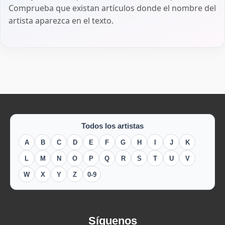
Comprueba que existan artículos donde el nombre del
artista aparezca en el texto.
Todos los artistas
A
B
C
D
E
F
G
H
I
J
K
L
M
N
O
P
Q
R
S
T
U
V
W
X
Y
Z
0-9
Síguenos