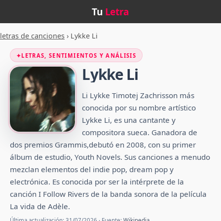
Tu
Letra
letras de canciones
›
Lykke Li
✦
LETRAS, SENTIMIENTOS Y ANÁLISIS
Lykke Li
Li Lykke Timotej Zachrisson más
conocida por su nombre artístico
Lykke Li, es una cantante y
compositora sueca. Ganadora de
dos premios Grammis,debutó en 2008, con su primer
álbum de estudio, Youth Novels. Sus canciones a menudo
mezclan elementos del indie pop, dream pop y
electrónica. Es conocida por ser la intérprete de la
canción I Follow Rivers de la banda sonora de la película
La vida de Adèle.
Última actualización: 31/07/2026 · Fuente:
Wikipedia