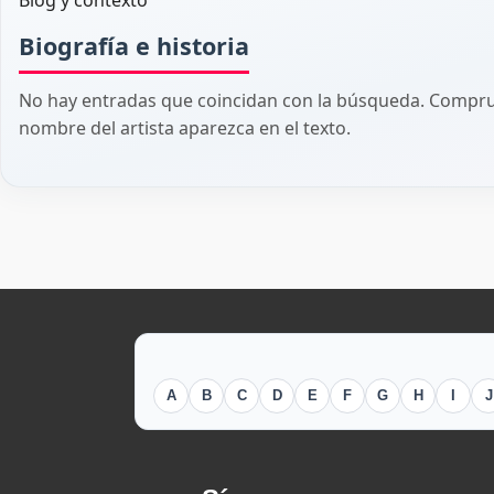
Blog y contexto
Biografía e historia
No hay entradas que coincidan con la búsqueda. Comprue
nombre del artista aparezca en el texto.
A
B
C
D
E
F
G
H
I
J