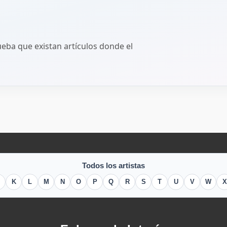
ba que existan artículos donde el
Todos los artistas
K
L
M
N
O
P
Q
R
S
T
U
V
W
X