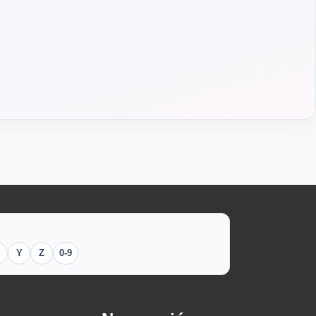
Y
Z
0-9