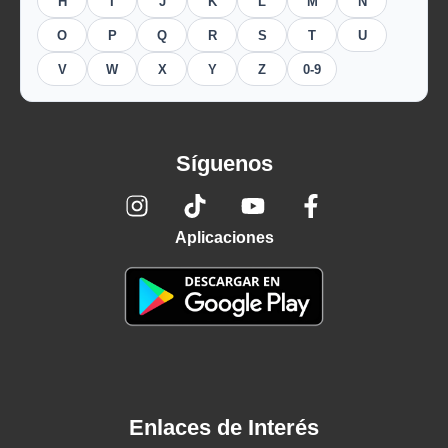
H
I
J
K
L
M
N
O
P
Q
R
S
T
U
V
W
X
Y
Z
0-9
Síguenos
Aplicaciones
Enlaces de Interés