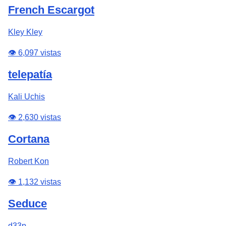
French Escargot
Kley Kley
👁️ 6,097 vistas
telepatía
Kali Uchis
👁️ 2,630 vistas
Cortana
Robert Kon
👁️ 1,132 vistas
Seduce
d33p.