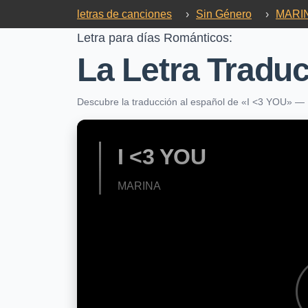
letras de canciones
›
Sin Género
›
MARI
Letra para días Románticos:
La Letra Traduc
Descubre la traducción al español de «I <3 YOU» — 
I <3 YOU
MARINA