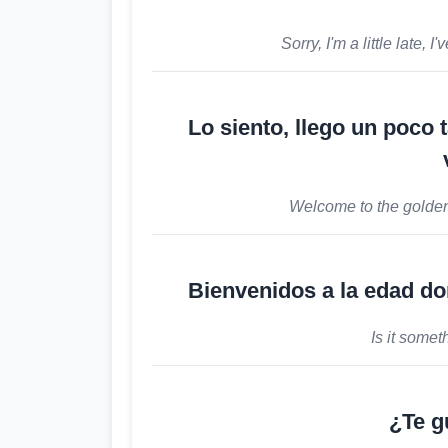
Sorry, I'm a little late,
Lo siento, llego un poco 
Welcome to the golden
Bienvenidos a la edad do
Is it some
¿Te g