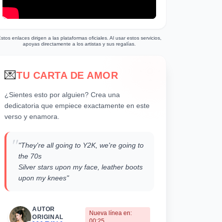
stos enlaces dirigen a las plataformas oficiales. Al usar estos servicios,
apoyas directamente a los artistas y sus regalías.
💌
TU CARTA DE AMOR
¿Sientes esto por alguien? Crea una
dedicatoria que empiece exactamente en este
verso y enamora.
"
"They're all going to Y2K, we're going to
the 70s
Silver stars upon my face, leather boots
upon my knees"
AUTOR
Nueva línea en:
ORIGINAL
00:25