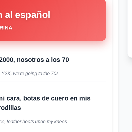
 al español
RINA
2000, nosotros a los 70
o Y2K, we're going to the 70s
mi cara, botas de cuero en mis
rodillas
ace, leather boots upon my knees