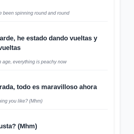
 I've been spinning round and round
tarde, he estado dando vueltas y
vueltas
 age, everything is peachy now
rada, todo es maravilloso ahora
thing you like? (Mhm)
usta? (Mhm)