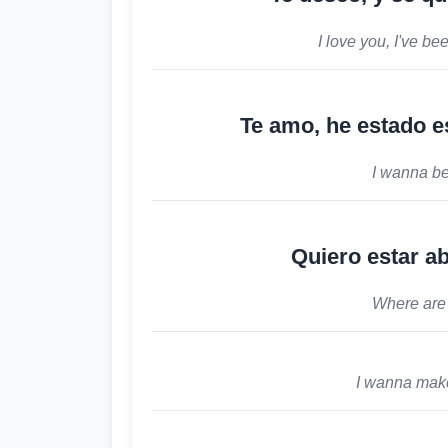
I love you, I've b
Te amo, he estado e
I wanna be
Quiero estar a
Where are 
I wanna mak