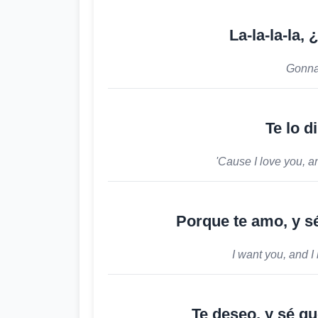
La-la-la-la,
Gonna 
Te lo d
'Cause I love you, a
Porque te amo, y s
I want you, and I
Te deseo, y sé q