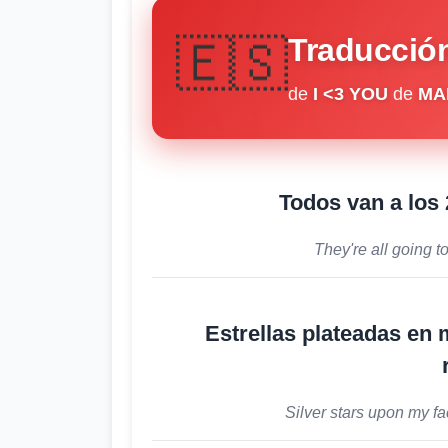
🇪🇸
Traducción
de
I <3 YOU
de
MA
Todos van a los 
They're all going t
Estrellas plateadas en 
Silver stars upon my f