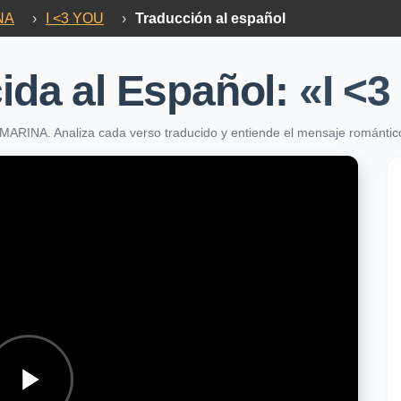
NA
›
I <3 YOU
›
Traducción al español
ida al Español:
«I <3
MARINA. Analiza cada verso traducido y entiende el mensaje romántic