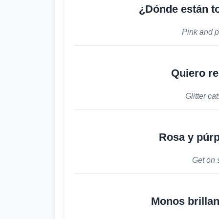
¿Dónde están to
Pink and p
Quiero re
Glitter ca
Rosa y púrp
Get on 
Monos brillan