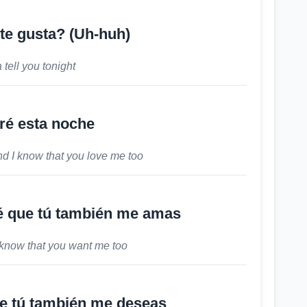
 ¿te gusta? (Uh-huh)
tell you tonight
iré esta noche
nd I know that you love me too
é que tú también me amas
 know that you want me too
ue tú también me deseas