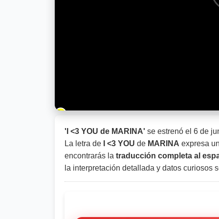
Barra de progreso de la reproducción
'I <3 YOU de MARINA'
se estrenó el
6 de ju
La letra de
I <3 YOU
de
MARINA
expresa un
encontrarás la
traducción completa al esp
la interpretación detallada y datos curiosos 