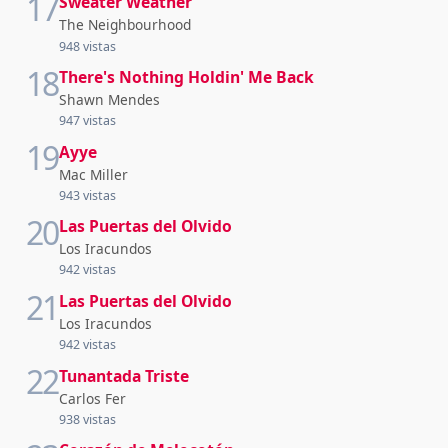
17
Sweater Weather
The Neighbourhood
948 vistas
18
There's Nothing Holdin' Me Back
Shawn Mendes
947 vistas
19
Ayye
Mac Miller
943 vistas
20
Las Puertas del Olvido
Los Iracundos
942 vistas
21
Las Puertas del Olvido
Los Iracundos
942 vistas
22
Tunantada Triste
Carlos Fer
938 vistas