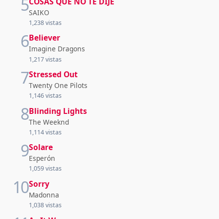
5
COSAS QUE NO TE DIJE
SAIKO
1,238 vistas
6
Believer
Imagine Dragons
1,217 vistas
7
Stressed Out
Twenty One Pilots
1,146 vistas
8
Blinding Lights
The Weeknd
1,114 vistas
9
Solare
Esperón
1,059 vistas
10
Sorry
Madonna
1,038 vistas