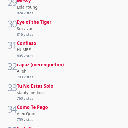
29
Messy
Lola Young
824 vistas
30
Eye of the Tiger
Survivor
816 vistas
31
Confieso
HUMBE
805 vistas
32
capaz (merengueton)
Alleh
793 vistas
33
Tu No Estas Solo
stanly medina
760 vistas
34
Como Te Pago
Alex Quin
759 vistas