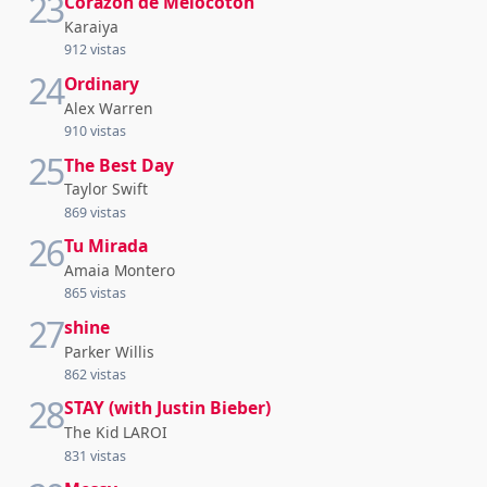
23
Corazón de Melocotón
Karaiya
912 vistas
24
Ordinary
Alex Warren
910 vistas
25
The Best Day
Taylor Swift
869 vistas
26
Tu Mirada
Amaia Montero
865 vistas
27
shine
Parker Willis
862 vistas
28
STAY (with Justin Bieber)
The Kid LAROI
831 vistas