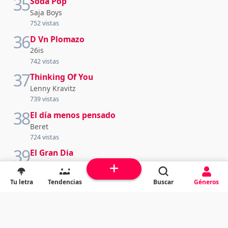
35
Soda Pop
Saja Boys
752 vistas
36
D Vn Plomazo
26is
742 vistas
37
Thinking Of You
Lenny Kravitz
739 vistas
38
El día menos pensado
Beret
724 vistas
39
El Gran Dia
Salmistas De Jehova
723 vistas
Tu letra
Tendencias
Buscar
Géneros
40
El Gran Dia
Salmistas De Jehova
723 vistas