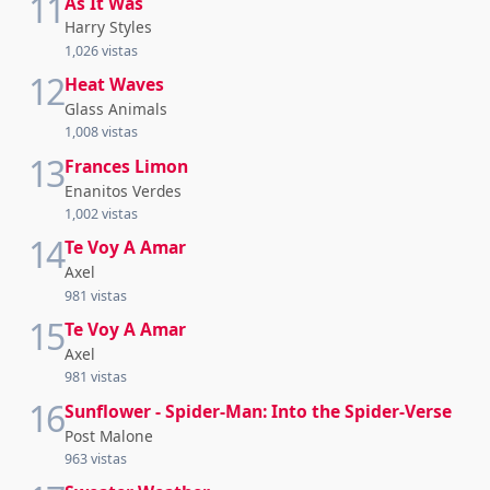
11
As It Was
Harry Styles
1,026 vistas
12
Heat Waves
Glass Animals
1,008 vistas
13
Frances Limon
Enanitos Verdes
1,002 vistas
14
Te Voy A Amar
Axel
981 vistas
15
Te Voy A Amar
Axel
981 vistas
16
Sunflower - Spider-Man: Into the Spider-Verse
Post Malone
963 vistas