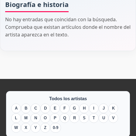
Biografía e historia
No hay entradas que coincidan con la búsqueda.
Comprueba que existan artículos donde el nombre del
artista aparezca en el texto.
Todos los artistas
A
B
C
D
E
F
G
H
I
J
K
L
M
N
O
P
Q
R
S
T
U
V
W
X
Y
Z
0-9