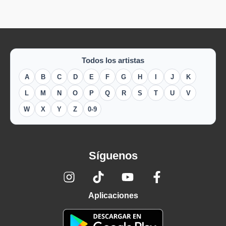
Todos los artistas
A
B
C
D
E
F
G
H
I
J
K
L
M
N
O
P
Q
R
S
T
U
V
W
X
Y
Z
0-9
Síguenos
Aplicaciones