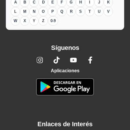
A
B
C
D
E
F
G
H
I
J
K
L
M
N
O
P
Q
R
S
T
U
V
W
X
Y
Z
0-9
Síguenos
Aplicaciones
Enlaces de Interés