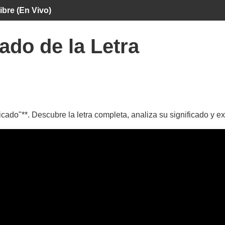
ibre (En Vivo)
ado de la Letra
icado"**. Descubre la letra completa, analiza su significado y e