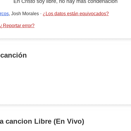
En Cristo soy libre, no hay más condenación
rcos
, Josh Morales
·
¿Los datos están equivocados?
¿Reportar error?
 canción
la cancion
Libre (En Vivo)