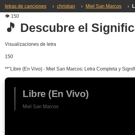
letras de canciones
›
christian
›
Miel San Marcos
›
L
👁️
150
🎵 Descubre el Signific
Visualizaciones de letra
150
**"Libre (En Vivo) - Miel San Marcos: Letra Completa y Signif
Libre (En Vivo)
Miel San Marcos