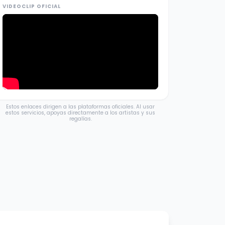
VIDEOCLIP OFICIAL
Estos enlaces dirigen a las plataformas oficiales. Al usar
estos servicios, apoyas directamente a los artistas y sus
regalías.