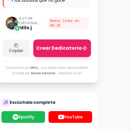
Y las batallas que no gané"
AUTOR
Nueva línea en:
ORIGINAL
00:20
Milo j
Crear Dedicatoria
Copiar
Compuesta por
Milo j
·
¿Los datos están equivocados?
Enviada por
Mateo Sanchez
·
¿Reportar error?
Escúchala completa
Spotify
YouTube