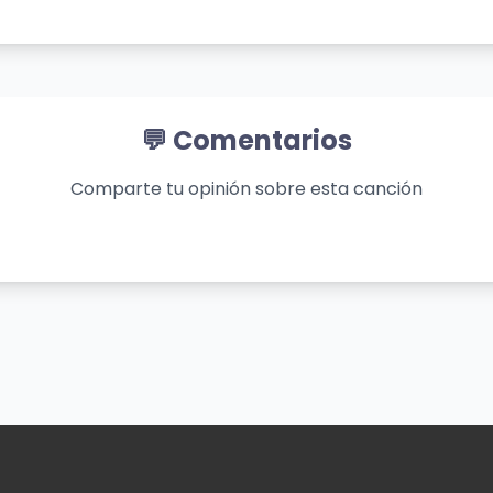
💬 Comentarios
Comparte tu opinión sobre esta canción
 pidiendo que no me miren a los ojos
a