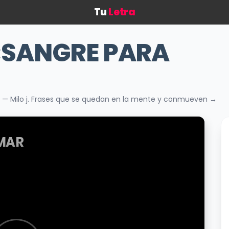
Tu
Letra
«SANGRE PARA
 — Milo j. Frases que se quedan en la mente y conmueven →
MAR