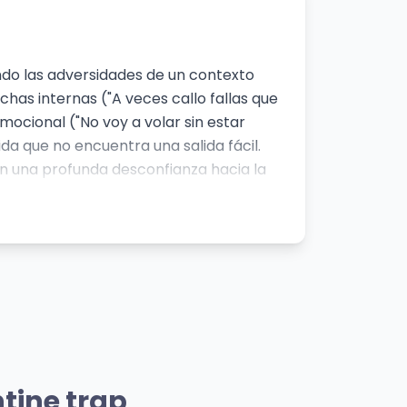
ndo las adversidades de un contexto
chas internas ("A veces callo fallas que
mocional ("No voy a volar sin estar
da que no encuentra una salida fácil.
ran una profunda desconfianza hacia la
ente quizás por las dificultades del
sugiriendo una crítica a un sistema que no
pero a la vez vulnerable y con una
sensación de un potencial sin realización
y un lenguaje directo, es característico
toque de introspección que lo diferencia
rtista
Mismo Artista
LO QUE ME CAUSA
tine trap
Milo j