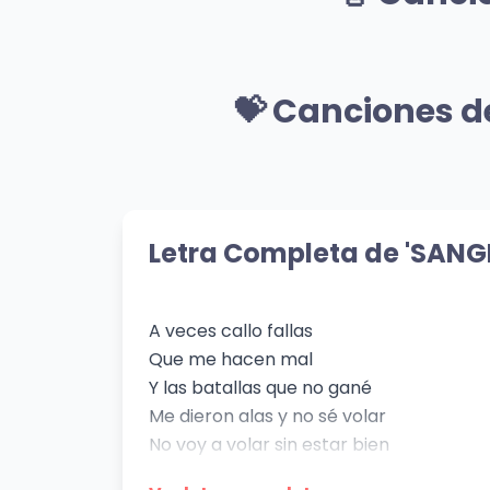
👁️ 1,805 vistas
👁️ 1,
🎸 Mismo Género
ALMA DINAMITA
TU 
💝 Canciones de
WOS
Milo j
👁️ 612 vistas
👁️ 53
💝 Mismo Sentimiento
Across The Universe -
Sis
2021 Mix
Nigh
Letra Completa de 'SAN
👁️ 27
The Beatles
👁️ 492 vistas
A veces callo fallas
Que me hacen mal
Y las batallas que no gané
Me dieron alas y no sé volar
No voy a volar sin estar bien
Me queda sangre para derramar