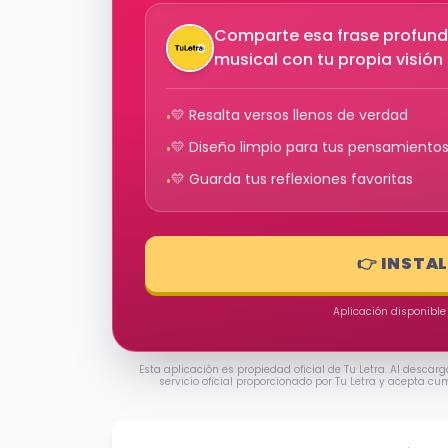
Comparte esa frase profund
musical con tu propia visió
💛 Resalta versos llenos de verdad
•
💛 Diseño limpio para tus pensamiento
•
💛 Guarda tus reflexiones favoritas
•
👉 INSTA
Aplicación disponible
Esta aplicación es propiedad oficial de Tu Letra. Al descarg
servicio oficial proporcionado por Tu Letra y acepta cu