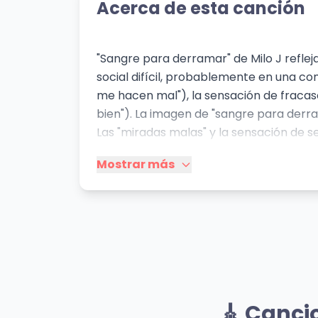
Acerca de esta canción
"Sangre para derramar" de Milo J reflej
social difícil, probablemente en una com
me hacen mal"), la sensación de fracaso
bien"). La imagen de "sangre para derra
Las "miradas malas" y la sensación de se
sociedad. El contraste entre "amor" y "
Mostrar más
entorno. El verso "Trabajar en la felicid
lo acoge. El artista se presenta como a
actitud desafiante. La repetición consta
plena, de una energía desaprovechada. E
del trap latino, mostrando la vulnerabil
de otros artistas.
Mismo Artista
OLIMPO
M.A.
🎸 Canci
Milo j
Milo j