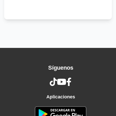
tenía plata, me creí millonario
El primer rapero argentino en haberse
pegado que sea de mi barrio
Y no teníamo' nada, no' faltaba tanto, pero le
metí como un warrior
Y empezamo' a ver plata con gira' 'e boliche'
hasta llegar a los escenario'
Y te hablo de nosotro', que no fui yo solo,
shout-out para Modo Diablo
Al YSY y al Neo, sepan que lo' quiero, pienso en
Síguenos
ustedes a diario
Pasé por el infierno y pude salir cuando lo creí
necesario
Y al final no caí, me volví má' fuerte para la
sorpresa de varios
Aplicaciones
Mi vida parece muy fácil ante los ojos de un
extraño