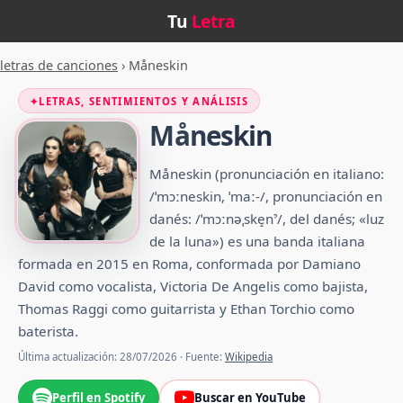
Tu
Letra
letras de canciones
›
Måneskin
✦
LETRAS, SENTIMIENTOS Y ANÁLISIS
Måneskin
Måneskin (pronunciación en italiano:
/ˈmɔːneskin, ˈmaː-/, pronunciación en
danés: /ˈmɔːnəˌske̝nˀ/, del danés; «luz
de la luna») es una banda italiana
formada en 2015 en Roma, conformada por Damiano
David como vocalista, Victoria De Angelis como bajista,
Thomas Raggi como guitarrista y Ethan Torchio como
baterista.
Última actualización: 28/07/2026 · Fuente:
Wikipedia
Perfil en Spotify
Buscar en YouTube