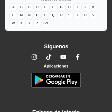
A
B
C
D
E
F
G
H
I
J
K
L
M
N
O
P
Q
R
S
T
U
V
W
X
Y
Z
0-9
Síguenos
Aplicaciones