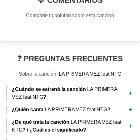
💬 COMENTARIOS
(Bandolera)
Sky Rompiendo
👁️ 848 vistas
Alfredo Olivas
👁️ 370 vistas
Zion & Lennox
👁️ 997 vistas
Comparte tu opinión sobre esta canción
👁️ 917 vistas
❓ PREGUNTAS FRECUENTES
Sobre la canción:
LA PRIMERA VEZ feat NTG
¿Cuándo se estrenó la canción
LA PRIMERA
VEZ feat NTG
?
¿Quién canta
LA PRIMERA VEZ feat NTG
?
¿De qué trata la canción
LA PRIMERA VEZ feat
NTG
? / ¿Cuál es el significado?