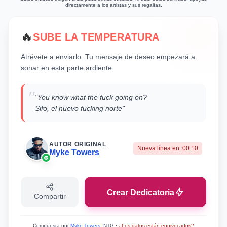
directamente a los artistas y sus regalías.
🔥
SUBE LA TEMPERATURA
Atrévete a enviarlo. Tu mensaje de deseo empezará a
sonar en esta parte ardiente.
"
"You know what the fuck going on?
Sifo, el nuevo fucking norte"
AUTOR ORIGINAL
Nueva línea en:
00:10
Myke Towers
Crear Dedicatoria
Compartir
Compuesta por
Myke Towers
, NTG
·
¿Los datos están equivocados?