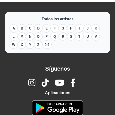
Todos los artistas
A
B
C
D
E
F
G
H
I
J
K
L
M
N
O
P
Q
R
S
T
U
V
W
X
Y
Z
0-9
Síguenos
Aplicaciones