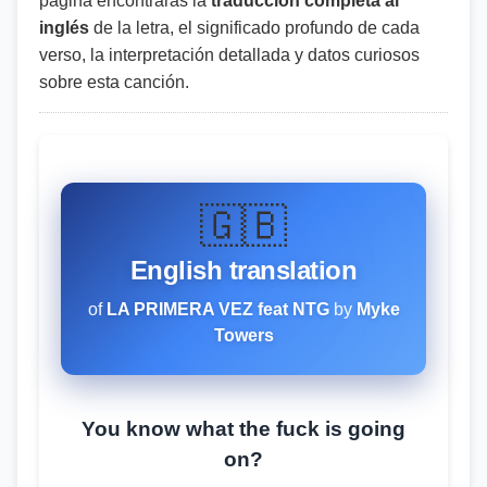
página encontrarás la
traducción completa al
inglés
de la letra, el significado profundo de cada
verso, la interpretación detallada y datos curiosos
sobre esta canción.
🇬🇧
English translation
of
LA PRIMERA VEZ feat NTG
by
Myke
Towers
You know what the fuck is going
on?