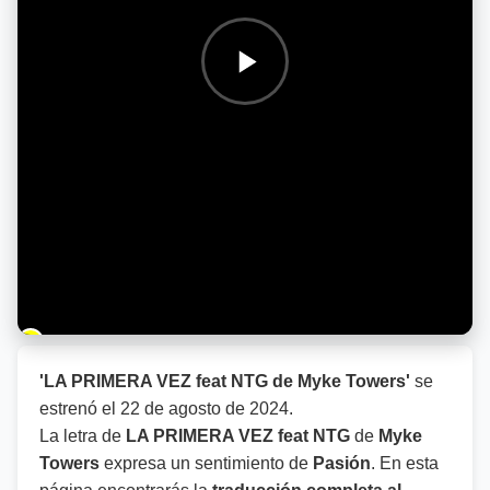
Barra de progreso de la reproducción
'LA PRIMERA VEZ feat NTG de Myke Towers'
se
estrenó el
22 de agosto de 2024
.
La letra de
LA PRIMERA VEZ feat NTG
de
Myke
Towers
expresa un sentimiento de
Pasión
. En esta