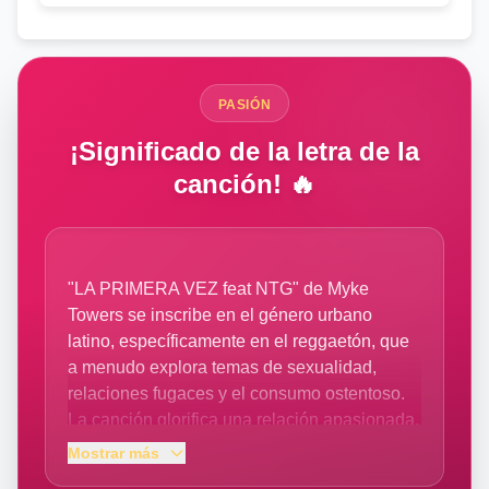
PASIÓN
¡Significado de la letra de la
canción! 🔥
"LA PRIMERA VEZ feat NTG" de Myke
Towers se inscribe en el género urbano
latino, específicamente en el reggaetón, que
a menudo explora temas de sexualidad,
relaciones fugaces y el consumo ostentoso.
La canción glorifica una relación apasionada,
intensa y posiblemente infiel, llena de lujos y
Mostrar más
placeres materiales. El contexto social se