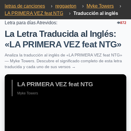
letras de canciones
›
reggaeton
›
Myke Towers
›
LA PRIMERA VEZ feat NTG
›
Traducción al inglés
Letra para días Atrevidos:
👁️
872
La Letra Traducida al Inglés:
«LA PRIMERA VEZ feat NTG»
Analiza la traducción al inglés de «LA PRIMERA VEZ feat NTG»
— Myke Towers. Descubre el significado completo de esta letra
traducida y cada uno de sus versos →
LA PRIMERA VEZ feat NTG
Myke Towers