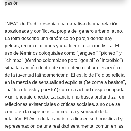
Barra de progreso de la reproducción
pasión
¡Significado de la letra de la canción! 🔥
"NEA", de Feid, presenta una narrativa de una relación
apasionada y conflictiva, propia del género urbano latino.
La letra describe una dinámica de pareja donde hay
peleas, reconciliaciones y una fuerte atracción física. El
uso de términos coloquiales como "jangueo," "picheo," y
"chimba" (término colombiano para "genial" o "increíble")
sitúa la canción dentro de un contexto cultural específico
de la juventud latinoamericana. El estilo de Feid se refleja
en la mezcla de sensualidad explícita ("te coma a besitos",
"pa' tu culo estoy puesto") con una actitud despreocupada
y un lenguaje directo. La canción no busca profundizar en
reflexiones existenciales o críticas sociales, sino que se
centra en la experiencia inmediata y sensual de la
relación. El éxito de la canción radica en su honestidad y
representación de una realidad sentimental común en las