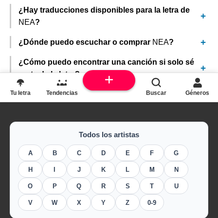
¿Hay traducciones disponibles para la letra de
NEA
?
¿Dónde puedo escuchar o comprar
NEA
?
¿Cómo puedo encontrar una canción si solo sé
parte de la letra?
Tu letra
Tendencias
Buscar
Géneros
Todos los artistas
A
B
C
D
E
F
G
H
I
J
K
L
M
N
O
P
Q
R
S
T
U
V
W
X
Y
Z
0-9