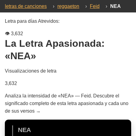
letras de canciones
›
reggaeton
›
Feid
›
NEA
Letra para días Atrevidos:
👁️
3,632
La Letra Apasionada:
«NEA»
Visualizaciones de letra
3,632
Analiza la intensidad de «NEA» — Feid. Descubre el
significado completo de esta letra apasionada y cada uno
de sus versos →
NEA