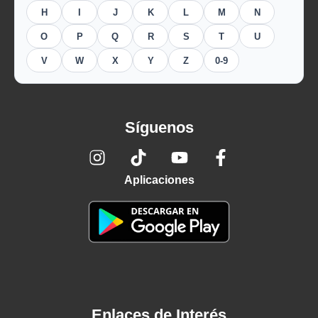
H
I
J
K
L
M
N
O
P
Q
R
S
T
U
V
W
X
Y
Z
0-9
Síguenos
Aplicaciones
Enlaces de Interés