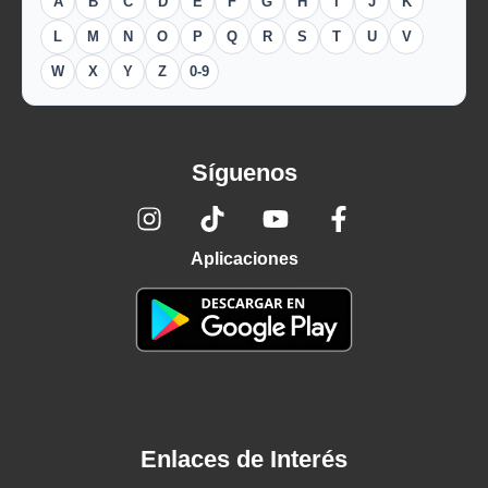
A
B
C
D
E
F
G
H
I
J
K
L
M
N
O
P
Q
R
S
T
U
V
W
X
Y
Z
0-9
Síguenos
Aplicaciones
Enlaces de Interés