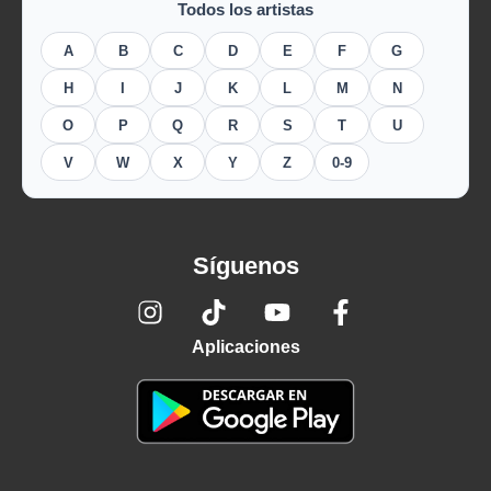
Todos los artistas
A
B
C
D
E
F
G
H
I
J
K
L
M
N
O
P
Q
R
S
T
U
V
W
X
Y
Z
0-9
Síguenos
Aplicaciones