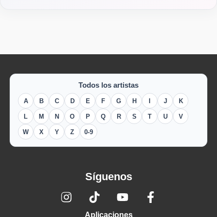
Todos los artistas
A
B
C
D
E
F
G
H
I
J
K
L
M
N
O
P
Q
R
S
T
U
V
W
X
Y
Z
0-9
Síguenos
Aplicaciones