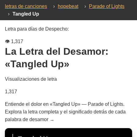
letras de canciones
›
hopebeat
›
Parade of Lights
›
Tangled Up
Letra para días de Despecho:
👁️
1,317
La Letra del Desamor:
«Tangled Up»
Visualizaciones de letra
1,317
Entiende el dolor en «Tangled Up» — Parade of Lights.
Explora la letra completa y el significado detrás de cada
palabra de desamor →