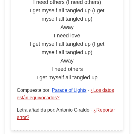
I need others (I need others)
I get myself all tangled up (I get
myself all tangled up)
Away
I need love
I get myself all tangled up (I get
myself all tangled up)
Away
I need others
I get myself all tangled up
Compuesta por
:
Parade of Lights
·
¿Los datos
están equivocados?
Letra añadida por
:
Antonio Giraldo
·
¿Reportar
error?