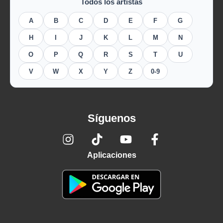
Todos los artistas
A
B
C
D
E
F
G
H
I
J
K
L
M
N
O
P
Q
R
S
T
U
V
W
X
Y
Z
0-9
Síguenos
Aplicaciones