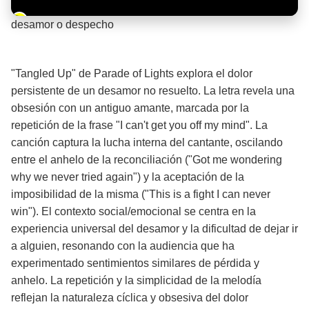
Barra de progreso de la reproducción
desamor o despecho
¡Significado de la letra de la canción! 💔
"Tangled Up" de Parade of Lights explora el dolor
persistente de un desamor no resuelto. La letra revela una
obsesión con un antiguo amante, marcada por la
repetición de la frase "I can't get you off my mind". La
canción captura la lucha interna del cantante, oscilando
entre el anhelo de la reconciliación ("Got me wondering
why we never tried again") y la aceptación de la
imposibilidad de la misma ("This is a fight I can never
win"). El contexto social/emocional se centra en la
experiencia universal del desamor y la dificultad de dejar ir
a alguien, resonando con la audiencia que ha
experimentado sentimientos similares de pérdida y
anhelo. La repetición y la simplicidad de la melodía
reflejan la naturaleza cíclica y obsesiva del dolor