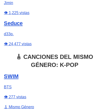
Jimin
👁️ 1,225 vistas
Seduce
d33p.
👁️ 24,477 vistas
🎸 CANCIONES DEL MISMO
GÉNERO: K-POP
SWIM
BTS
👁️ 277 vistas
🎸 Mismo Género