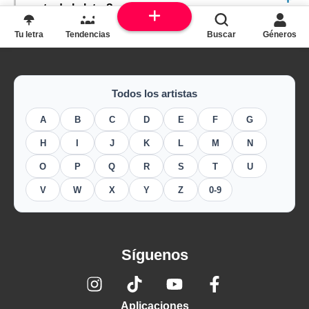
parte de la letra?
Tu letra
Tendencias
Buscar
Géneros
Todos los artistas
A
B
C
D
E
F
G
H
I
J
K
L
M
N
O
P
Q
R
S
T
U
V
W
X
Y
Z
0-9
Síguenos
Aplicaciones