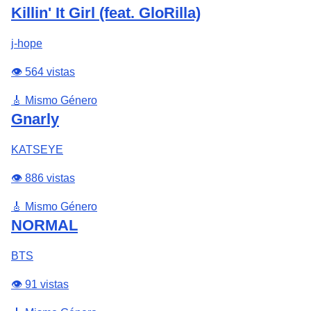
Killin' It Girl (feat. GloRilla)
j-hope
👁️ 564 vistas
🎸 Mismo Género
Gnarly
KATSEYE
👁️ 886 vistas
🎸 Mismo Género
NORMAL
BTS
👁️ 91 vistas