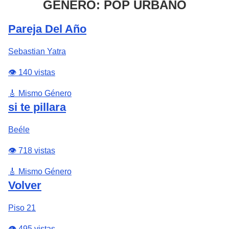
GÉNERO: POP URBANO
Pareja Del Año
Sebastian Yatra
👁️ 140 vistas
🎸 Mismo Género
si te pillara
Beéle
👁️ 718 vistas
🎸 Mismo Género
Volver
Piso 21
👁️ 495 vistas