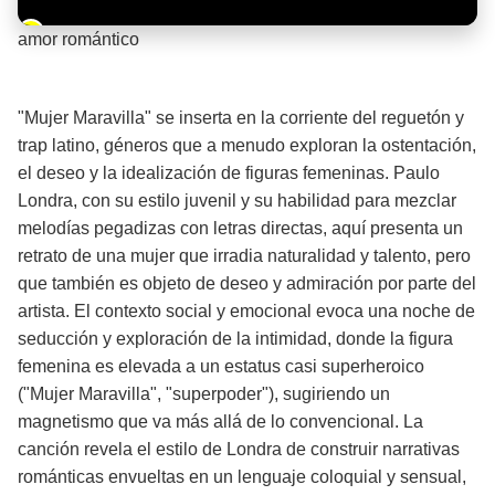
Barra de progreso de la reproducción
amor romántico
¡Significado de la letra de la canción! ❤️
"Mujer Maravilla" se inserta en la corriente del reguetón y
trap latino, géneros que a menudo exploran la ostentación,
el deseo y la idealización de figuras femeninas. Paulo
Londra, con su estilo juvenil y su habilidad para mezclar
melodías pegadizas con letras directas, aquí presenta un
retrato de una mujer que irradia naturalidad y talento, pero
que también es objeto de deseo y admiración por parte del
artista. El contexto social y emocional evoca una noche de
seducción y exploración de la intimidad, donde la figura
femenina es elevada a un estatus casi superheroico
("Mujer Maravilla", "superpoder"), sugiriendo un
magnetismo que va más allá de lo convencional. La
canción revela el estilo de Londra de construir narrativas
románticas envueltas en un lenguaje coloquial y sensual,