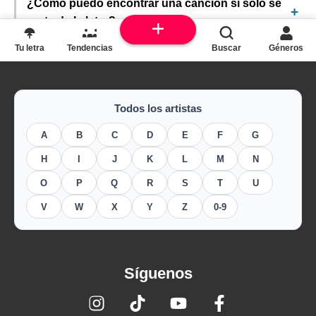
¿Cómo puedo encontrar una canción si solo sé
parte de la letra?
Tu letra
Tendencias
Buscar
Géneros
Todos los artistas
A
B
C
D
E
F
G
H
I
J
K
L
M
N
O
P
Q
R
S
T
U
V
W
X
Y
Z
0-9
Síguenos