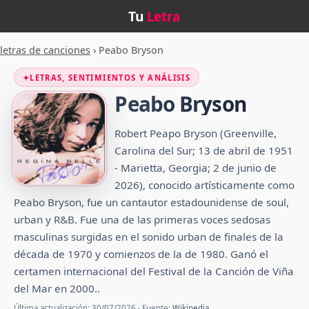
Tu
Letra
letras de canciones
›
Peabo Bryson
✦
LETRAS, SENTIMIENTOS Y ANÁLISIS
Peabo Bryson
Robert Peapo Bryson (Greenville,
Carolina del Sur; 13 de abril de 1951
- Marietta, Georgia; 2 de junio de
2026),​ conocido artísticamente como
Peabo Bryson, fue un cantautor estadounidense de soul,
urban y R&B. Fue una de las primeras voces sedosas
masculinas surgidas en el sonido urban de finales de la
década de 1970 y comienzos de la de 1980. Ganó el
certamen internacional del Festival de la Canción de Viña
del Mar en 2000.​.
Última actualización: 30/07/2026 · Fuente:
Wikipedia