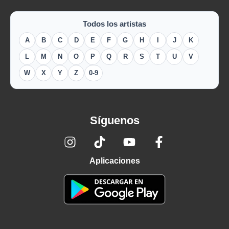
Todos los artistas
A
B
C
D
E
F
G
H
I
J
K
L
M
N
O
P
Q
R
S
T
U
V
W
X
Y
Z
0-9
Síguenos
Aplicaciones