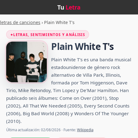
Tu
Letra
letras de canciones
›
Plain White T's
✦
LETRAS, SENTIMIENTOS Y ANÁLISIS
Plain White T's
Plain White T's es una banda musical
estadounidense de género rock
alternativo de Villa Park, Illinois,
formada por Tom Higgenson, Dave
Tirio, Mike Retondoy, Tim Lopez y De'Mar Hamilton. Han
publicado seis álbumes: Come on Over (2001), Stop
(2002), All That We Needed (2005), Every Second Counts
(2006), Big Bad World (2008) y Wonders Of The Younger
(2010).
Última actualización: 02/08/2026 · Fuente:
Wikipedia