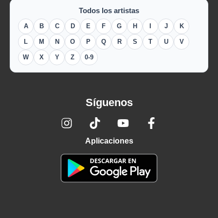
Todos los artistas
A
B
C
D
E
F
G
H
I
J
K
L
M
N
O
P
Q
R
S
T
U
V
W
X
Y
Z
0-9
Síguenos
Aplicaciones