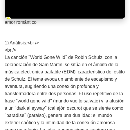
Barra de progreso de la reproducción
amor romántico
¡Significado de la letra de la canción! ❤️
1) Análisis:<br />
<br />
La canción "World Gone Wild" de Robin Schulz, con la
colaboración de Sam Martin, se sitúa en el ámbito de la
música electrónica bailable (EDM), característico del estilo
de Schulz. El tema evoca un ambiente de escapismo y
aventura, sugiriendo una conexión profunda y
transformadora entre dos personas. El uso repetitivo de la
frase "world gone wild" (mundo vuelto salvaje) y la alusión
a un "dark alleyway" (callejón oscuro) que se siente como
"paradise" (paraíso), genera una dualidad: el mundo
exterior caótico y la intimidad de la conexión amorosa
como un refugio. La letra, aunque simple, sugiere una