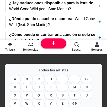
¿Hay traducciones disponibles para la letra de
World Gone Wild (feat. Sam Martin)
?
¿Dónde puedo escuchar o comprar
World Gone
Wild (feat. Sam Martin)
?
¿Cómo puedo encontrar una canción si solo sé
parte de la letra?
Tu letra
Tendencias
Buscar
Géneros
Todos los artistas
A
B
C
D
E
F
G
H
I
J
K
L
M
N
O
P
Q
R
S
T
U
V
W
X
Y
Z
0-9