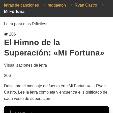
letras de canciones
›
reggaeton
›
Ryan Castro
›
Mi Fortuna
Letra para días Difíciles:
👁️
206
El Himno de la
Superación:
«Mi Fortuna»
Visualizaciones de letra
206
Descubre el mensaje de fuerza en «Mi Fortuna» — Ryan
Castro. Lee la letra completa y encuentra el significado de
cada verso de superación →