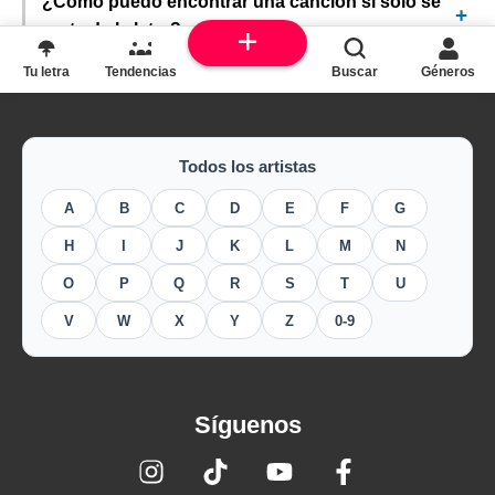
¿Cómo puedo encontrar una canción si solo sé
parte de la letra?
Tu letra
Tendencias
Buscar
Géneros
Todos los artistas
A
B
C
D
E
F
G
H
I
J
K
L
M
N
O
P
Q
R
S
T
U
V
W
X
Y
Z
0-9
Síguenos