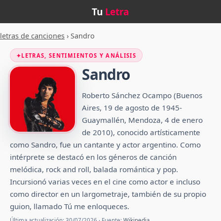
Tu
Letra
letras de canciones
›
Sandro
✦
LETRAS, SENTIMIENTOS Y ANÁLISIS
Sandro
Roberto Sánchez Ocampo (Buenos
Aires, 19 de agosto de 1945-
Guaymallén, Mendoza, 4 de enero
de 2010),​ conocido artísticamente
como Sandro, fue un cantante y actor argentino. Como
intérprete se destacó en los géneros de canción
melódica, rock and roll, balada romántica y pop.
Incursionó varias veces en el cine como actor e incluso
como director en un largometraje, también de su propio
guion, llamado Tú me enloqueces.
Última actualización: 30/07/2026 · Fuente:
Wikipedia