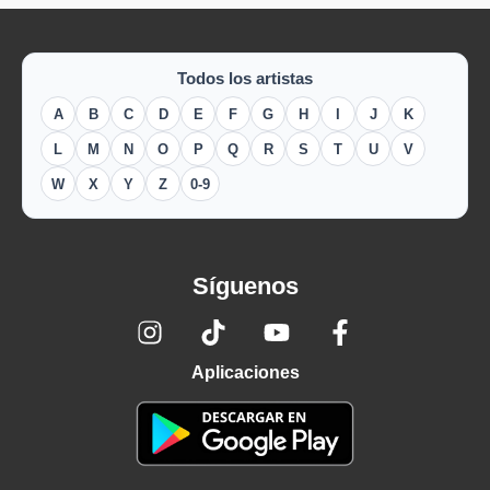
Todos los artistas
A
B
C
D
E
F
G
H
I
J
K
L
M
N
O
P
Q
R
S
T
U
V
W
X
Y
Z
0-9
Síguenos
Aplicaciones